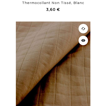
Thermocollant Non Tissé, Blanc
Prix
3,60 €
cached
visibility