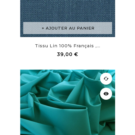
AJOUTER AU PANIER
Tissu Lin 100% Français ,...
Prix
39,00 €
cached
visibility