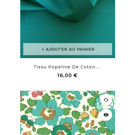
AJOUTER AU PANIER
Tissu Popeline De Coton ,...
Prix
16,00 €
cached
visibility