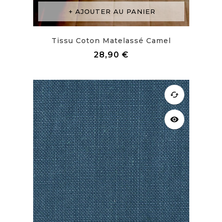
AJOUTER AU PANIER
Tissu Coton Matelassé Camel
Prix
28,90 €
cached
visibility