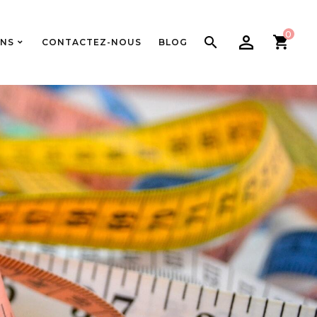
0

ONS
CONTACTEZ-NOUS
BLOG