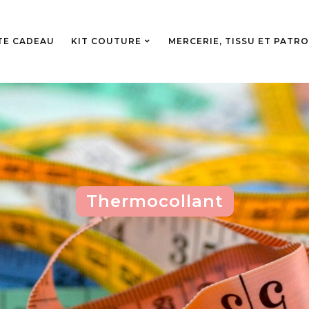
TE CADEAU
KIT COUTURE
MERCERIE, TISSU ET PATR
Thermocollant